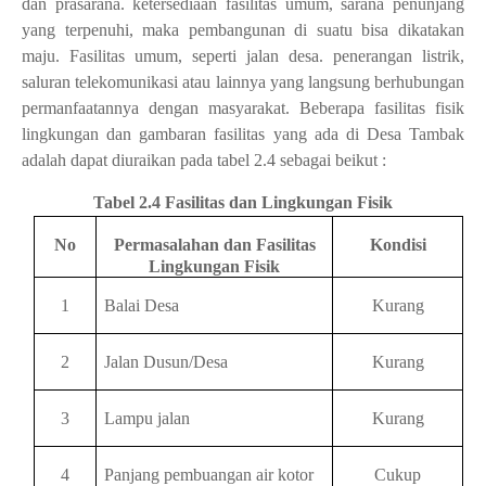
dan prasarana. ketersediaan fasilitas umum, sarana penunjang
yang terpenuhi, maka pembangunan di suatu bisa dikatakan
maju
.
Fasil
it
as umum, seperti jalan desa. penerangan listrik,
saluran telekomunikasi atau lainnya yang langsung berhubungan
permanfaatannya dengan masyarakat
. Beberapa fasilitas fisik
lingkungan dan gambaran fasilitas yang ada di Desa Tambak
adalah dapat diuraikan pada tabel 2.4 sebagai beikut :
Tabel 2.4 Fasilitas dan Lingkungan Fisik
No
Permasalahan dan Fasilitas
Kondisi
Lingkungan Fisik
1
Balai Desa
Kurang
2
Jalan Dusun/Desa
Kurang
3
Lampu jalan
Kurang
4
Panjang pembuangan air kotor
Cukup