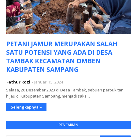
PETANI JAMUR MERUPAKAN SALAH
SATU POTENSI YANG ADA DI DESA
TAMBAK KECAMATAN OMBEN
KABUPATEN SAMPANG
Fathur Rozi
Januari 15, 2024
Selasa, 26 Desember 2023 di Desa Tambak, sebuah perbukitan
hijau di Kabupaten Sampang, menjadi saks…
Selengkapnya »
PENCARIAN